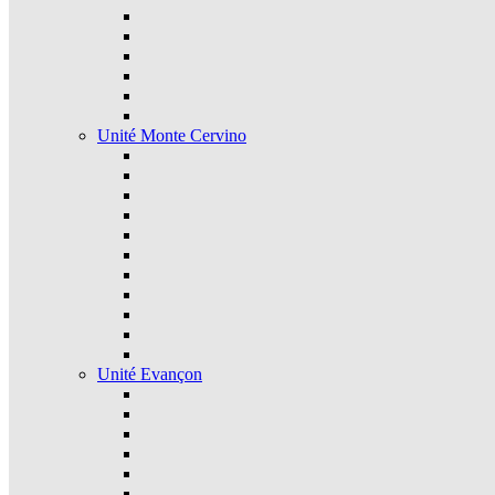
Unité Monte Cervino
Unité Evançon