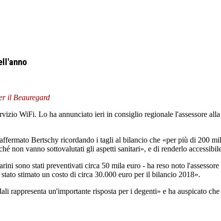
ell'anno
er il Beauregard
rvizio WiFi. Lo ha annunciato ieri in consiglio regionale l'assessore al
 affermato Bertschy ricordando i tagli al bilancio che «per più di 200 m
rché non vanno sottovalutati gli aspetti sanitari», e di renderlo accessibi
arini sono stati preventivati circa 50 mila euro - ha reso noto l'assessor
 è stato stimato un costo di circa 30.000 euro per il bilancio 2018».
dali rappresenta un'importante risposta per i degenti» e ha auspicato ch