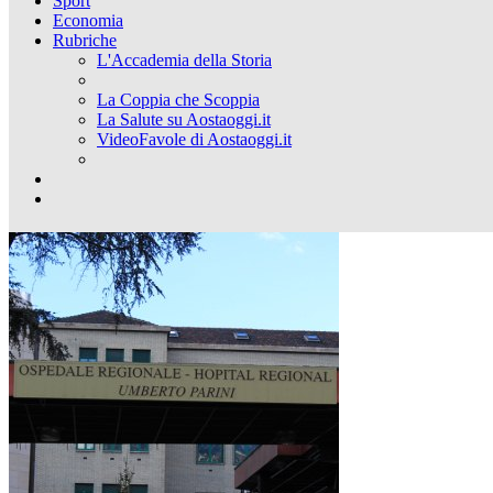
Sport
Economia
Rubriche
L'Accademia della Storia
La Coppia che Scoppia
La Salute su Aostaoggi.it
VideoFavole di Aostaoggi.it