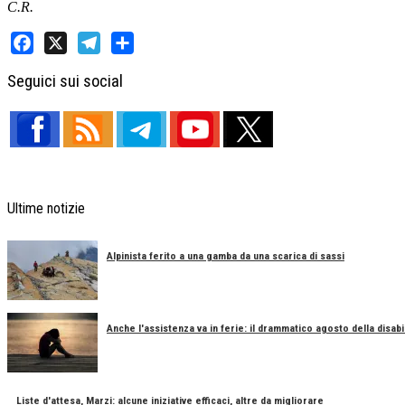
C.R.
Facebook
X
Telegram
Share
Seguici sui social
Ultime notizie
Alpinista ferito a una gamba da una scarica di sassi
Anche l'assistenza va in ferie: il drammatico agosto della disabil
Liste d'attesa, Marzi: alcune iniziative efficaci, altre da migliorare