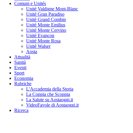
Comuni e Unités
Unité Valdigne Mont-Blanc
Unité Gran Paradiso
Unité Grand Combin
Unité Monte Emilius
Unité Monte Cervino
Unité Evançon
Unité Monte Rosa
Unité Walser
Aosta
Attualità
Sanità
Eventi
Sport
Economia
Rubriche
L'Accademia della Storia
La Coppia che Scoppia
La Salute su Aostaoggi.it
VideoFavole di Aostaoggi.it
Ricerca