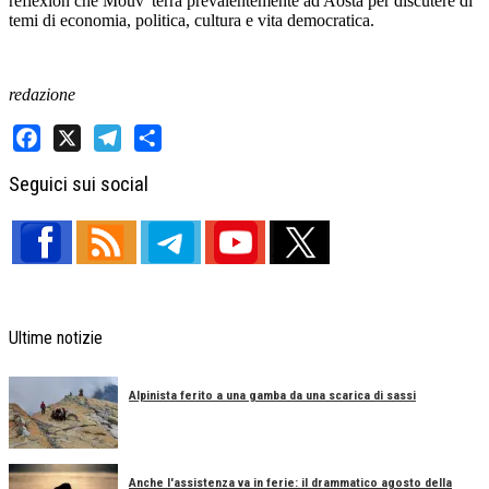
reflexion che Mouv' terrà prevalentemente ad Aosta per discutere di
temi di economia, politica, cultura e vita democratica.
redazione
Facebook
X
Telegram
Share
Seguici sui social
Ultime notizie
Alpinista ferito a una gamba da una scarica di sassi
Anche l'assistenza va in ferie: il drammatico agosto della