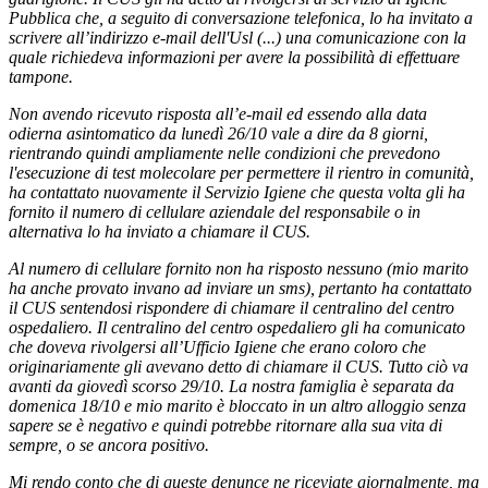
Pubblica che, a seguito di conversazione telefonica, lo ha invitato a
scrivere all’indirizzo e-mail dell'Usl (...) una comunicazione con la
quale richiedeva informazioni per avere la possibilità di effettuare
tampone.
Non avendo ricevuto risposta all’e-mail ed essendo alla data
odierna asintomatico da lunedì 26/10 vale a dire da 8 giorni,
rientrando quindi ampliamente nelle condizioni che prevedono
l'esecuzione di test molecolare per permettere il rientro in comunità,
ha contattato nuovamente il Servizio Igiene che questa volta gli ha
fornito il numero di cellulare aziendale del responsabile o in
alternativa lo ha inviato a chiamare il CUS.
Al numero di cellulare fornito non ha risposto nessuno (mio marito
ha anche provato invano ad inviare un sms), pertanto ha contattato
il CUS sentendosi rispondere di chiamare il centralino del centro
ospedaliero. Il centralino del centro ospedaliero gli ha comunicato
che doveva rivolgersi all’Ufficio Igiene che erano coloro che
originariamente gli avevano detto di chiamare il CUS. Tutto ciò va
avanti da giovedì scorso 29/10. La nostra famiglia è separata da
domenica 18/10 e mio marito è bloccato in un altro alloggio senza
sapere se è negativo e quindi potrebbe ritornare alla sua vita di
sempre, o se ancora positivo.
Mi rendo conto che di queste denunce ne riceviate giornalmente, ma