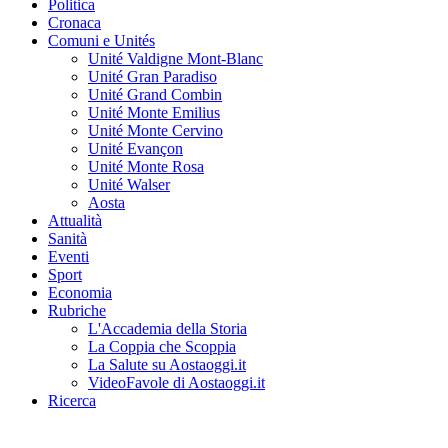
Politica
Cronaca
Comuni e Unités
Unité Valdigne Mont-Blanc
Unité Gran Paradiso
Unité Grand Combin
Unité Monte Emilius
Unité Monte Cervino
Unité Evançon
Unité Monte Rosa
Unité Walser
Aosta
Attualità
Sanità
Eventi
Sport
Economia
Rubriche
L'Accademia della Storia
La Coppia che Scoppia
La Salute su Aostaoggi.it
VideoFavole di Aostaoggi.it
Ricerca