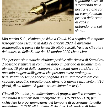
segnalare cosa sta
succedendo nella
nostra regione con
un esempio molto
pratico dello stato
di caos e
abbandono in cui
siamo.
Mio marito S.C., risultato positivo a Covid-19 a seguito di tampone
naso-faringeo eseguito in data 21 ottobre 2020, è diventato
asintomatico a partire da lunedì 26 ottobre 2020. Vista la Circolare
del ministero della Salute del 12 ottobre 2020 che recita:
"Le persone sintomatiche risultate positive alla ricerca di Sars-Cov-
2 possono rientrare in comunità dopo un periodo di isolamento di
almeno 10 giorni dalla comparsa dei sintomi (non considerando
anosmia e ageusia/disgeusia che possono avere prolungata
persistenza nel tempo) accompagnato da un test molecolare con
riscontro negativo eseguito dopo almeno 3 giorni senza sintomi (10
giorni, di cui almeno 3 giorni senza sintomi + test)."
Giovedì 29 ottobre, su indicazione del proprio medico curante, ha
contattato il numero non emergenze del CUS (800277118) per
richiedere la programmazione del tampone di accertamento della
guarigione. Il CUS gli ha detto di rivolgersi al servizio di Igiene