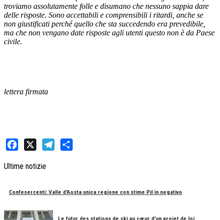
troviamo assolutamente folle e disumano che nessuno sappia dare
delle risposte. Sono accettabili e comprensibili i ritardi, anche se
non giustificati perché quello che sta succedendo era prevedibile,
ma che non vengano date risposte agli utenti questo non è da Paese
civile.
lettera firmata
Facebook
X
Telegram
Share
Ultime notizie
Confesercenti: Valle d'Aosta unica regione con stime Pil in negativo
Le futur des stations de ski au cœur d'un projet de loi