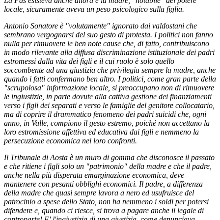
La Pas esisteva anche allora e la madre, "notabile" del potere
locale, sicuramente aveva un peso psicologico sulla figlia.
Antonio Sonatore è "volutamente" ignorato dai valdostani che
sembrano vergognarsi del suo gesto di protesta. I politici non fanno
nulla per rimuovere le ben note cause che, di fatto, contribuiscono
in modo rilevante alla diffusa discriminazione istituzionale dei padri
estromessi dalla vita dei figli e il cui ruolo è solo quello
soccombente ad una giustizia che privilegia sempre la madre, anche
quando i fatti confermano ben altro. I politici, come gran parte della
"scrupolosa" informazione locale, si preoccupano non di rimuovere
le ingiustizie, in parte dovute alla cattiva gestione dei finanziamenti
verso i figli dei separati e verso le famiglie del genitore collocatario,
ma di coprire il drammatico fenomeno dei padri suicidi che, ogni
anno, in Valle, compiono il gesto estremo, poiché non accettano la
loro estromissione affettiva ed educativa dai figli e nemmeno la
persecuzione economica nei loro confronti.
Il Tribunale di Aosta è un muro di gomma che disconosce il passato
e che ritiene i figli solo un "patrimonio" della madre e che il padre,
anche nella più disperata emarginazione economica, deve
mantenere con pesanti obblighi economici. Il padre, a differenza
della madre che quasi sempre lavora a nero ed usufruisce del
patrocinio a spese dello Stato, non ha nemmeno i soldi per potersi
difendere e, quando ci riesce, si trova a pagare anche il legale di
controparte! E' l'ingiustizia di una giustizia, come denunciava