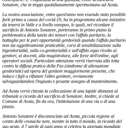
Sonatore, che in troppi quotidianamente sperimentano ad Aosta.
La nostra associazione, entro quest'anno non essendo stato possibile
farle prima a causa del covid-19, ha in programma alcune iniziative
da tenersi in Valle e a livello europeo, le quali, nel ricordare il
sacrificio di Antonio Sonatore, porteranno in primo piano la
problematica della tutela dei minori con l'affido paritario, la
battaglia per le pari opportunità genitoriali quando l'affido paritario
non sia oggettivamente praticabile, corsi di sensibilizzazione sulla
bigenitorialità, sulla co-genitorialità e sull'affido equo rivolto ai
genitori, ai docenti, alla magistratura, alle forze dell'ordine, agli
operatori sociali. Particolare attenzione verrà riservata alla lotta
contro la diffusa pratica della Pas (sindrome di alienazione
genitoriale) ad opera del genitore maggiormente presente, che
induce i figli a rifiutare l'altro genitore, ovviamente
salvaguardandosi l'ingiusto e pesante assegno di mantenimento.
Ad Aosta verrà chiesta la collocazione di una lapide dinnanzi al
tribunale a ricordo del sacrificio di Sonatore. Inoltre, si chiede al
Comune di Aosta, fin da ora, l'intitolazione di una via o di una
piazza.
Antonio Sonatore è disconosciuto ad Aosta, piccola regione al
centro delle cronache nere, mentre in tutto il mondo, in ricordo del
suo gesto, il 7 aprile di ogni anno si celebra la giornata mondiale