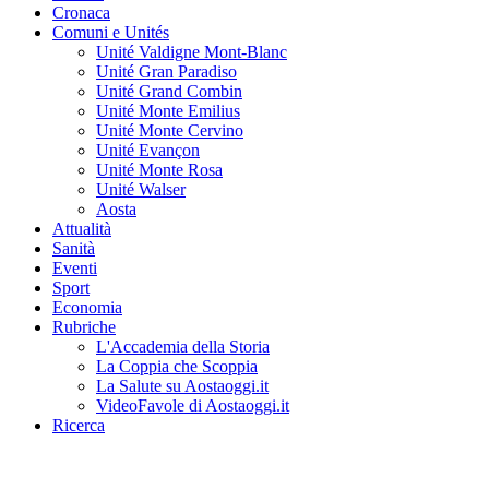
Cronaca
Comuni e Unités
Unité Valdigne Mont-Blanc
Unité Gran Paradiso
Unité Grand Combin
Unité Monte Emilius
Unité Monte Cervino
Unité Evançon
Unité Monte Rosa
Unité Walser
Aosta
Attualità
Sanità
Eventi
Sport
Economia
Rubriche
L'Accademia della Storia
La Coppia che Scoppia
La Salute su Aostaoggi.it
VideoFavole di Aostaoggi.it
Ricerca