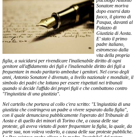
psicologo Antonio
Sonatore moriva
dopo essersi dato
fuoco, il giorno di
Pasqua, davanti al
Palazzo di
Giustizia di Aosta.
E' stato il primo
padre italiano,
estromesso dalla
vita della propria
figlia, a suicidarsi per rivendicare l'inalienabile diritto di ogni
genitore all'affidamento dei figli e l'inalienabile diritto dei figli a
frequentare in modo paritario ambedue i genitori. Nel corso degli
anni, Antonio Sonatore è divenuto, a livello nazionale e mondiale, il
simbolo dei padri che lottano per essere rispettati nei tribunali
quando si decide l'affido dei propri figli e che combattono contro
"l'ingiustizia di una giustizia".
Nel cartello che portava al collo c'era scritto: "L'ingiustizia di una
giustizia che costringeva un padre a vivere separato dalla figlia",
con il quale denunciava pubblicamente l'operato del Tribunale di
Aosta e di quello dei minori di Torino che, a causa delle sue
proteste, gli aveva vietato di poter frequentare la figlia, la quale, da
parte sua, non voleva vederlo, a causa delle sue proteste pubbliche.