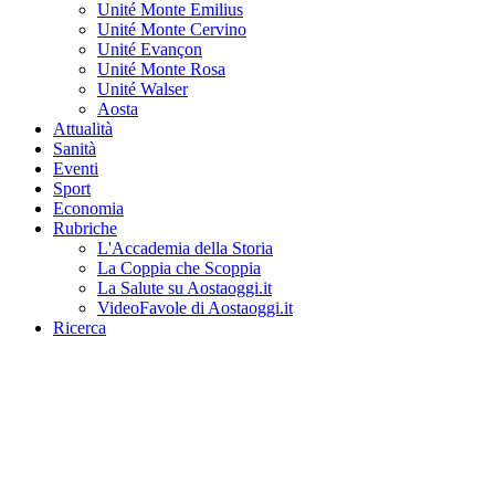
Unité Monte Emilius
Unité Monte Cervino
Unité Evançon
Unité Monte Rosa
Unité Walser
Aosta
Attualità
Sanità
Eventi
Sport
Economia
Rubriche
L'Accademia della Storia
La Coppia che Scoppia
La Salute su Aostaoggi.it
VideoFavole di Aostaoggi.it
Ricerca