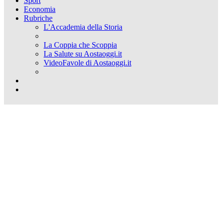
Sport
Economia
Rubriche
L'Accademia della Storia
La Coppia che Scoppia
La Salute su Aostaoggi.it
VideoFavole di Aostaoggi.it