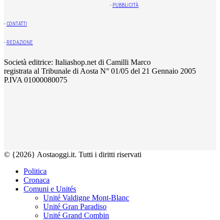
-
PUBBLICITÀ
-
CONTATTI
-
REDAZIONE
Società editrice: Italiashop.net di Camilli Marco
registrata al Tribunale di Aosta N° 01/05 del 21 Gennaio 2005
P.IVA 01000080075
© {2026} Aostaoggi.it. Tutti i diritti riservati
Politica
Cronaca
Comuni e Unités
Unité Valdigne Mont-Blanc
Unité Gran Paradiso
Unité Grand Combin