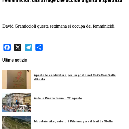
Femminicidi: una strage che uccide dignità e speranza
David Gramiccioli questa settimana si occupa dei femminicidi.
Facebook
X
Telegram
Share
Ultime notizie
Aperte le candidature per un posto nel CoReCom Valle
d'Aosta
Asta in Piazza torna il 22 agosto
Mountain bike, sabato 8 Pila inaugura il trail La Stella