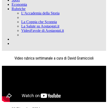
Sport
Economia
Rubriche
L'Accademia della Storia
La Coppia che Scoppia
La Salute su Aostaoggi.it
VideoFavole di Aostaoggi.it
Video rubrica settimanale a cura di David Gramiccioli