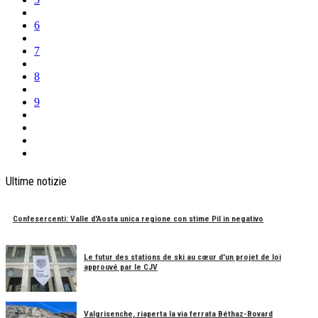
6
7
8
9
Ultime notizie
Confesercenti: Valle d'Aosta unica regione con stime Pil in negativo
Le futur des stations de ski au cœur d'un projet de loi
approuvé par le CJV
Valgrisenche, riaperta la via ferrata Béthaz-Bovard