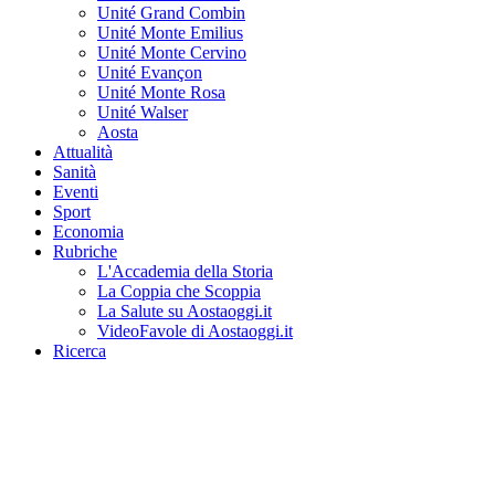
Unité Grand Combin
Unité Monte Emilius
Unité Monte Cervino
Unité Evançon
Unité Monte Rosa
Unité Walser
Aosta
Attualità
Sanità
Eventi
Sport
Economia
Rubriche
L'Accademia della Storia
La Coppia che Scoppia
La Salute su Aostaoggi.it
VideoFavole di Aostaoggi.it
Ricerca