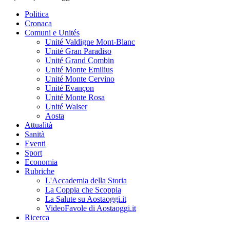
Politica
Cronaca
Comuni e Unités
Unité Valdigne Mont-Blanc
Unité Gran Paradiso
Unité Grand Combin
Unité Monte Emilius
Unité Monte Cervino
Unité Evançon
Unité Monte Rosa
Unité Walser
Aosta
Attualità
Sanità
Eventi
Sport
Economia
Rubriche
L'Accademia della Storia
La Coppia che Scoppia
La Salute su Aostaoggi.it
VideoFavole di Aostaoggi.it
Ricerca