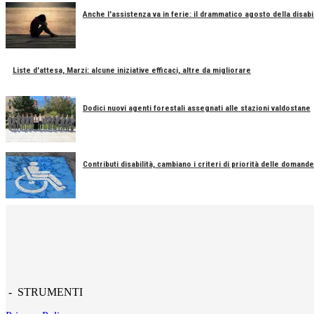
Anche l'assistenza va in ferie: il drammatico agosto della disabil
Liste d'attesa, Marzi: alcune iniziative efficaci, altre da migliorare
Dodici nuovi agenti forestali assegnati alle stazioni valdostane
Contributi disabilità, cambiano i criteri di priorità delle domande
- STRUMENTI