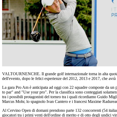
VALTOURNENCHE. Il grande golf internazionale torna in alta quota per
dell'evento, dopo le felici esperienze del 2012, 2013 e 2017, che avrà
La gara Pro Am è anticipata ad oggi con 22 squadre composte da un pro
to par" and "Use your pro". Per la classifica sono conteggiati solament
tra i possibili protagonisti del torneo tra i quali ricordiamo Guido Mi
Marcus Mohr, lo spagnolo Ivan Cantero e i francesi Maxime Radureau
Al Cervino Open di domani prendono parte 132 concorrenti (54 italiani
giocatori tra i primi venti dell'ordine di merito e di otto degli undici vi