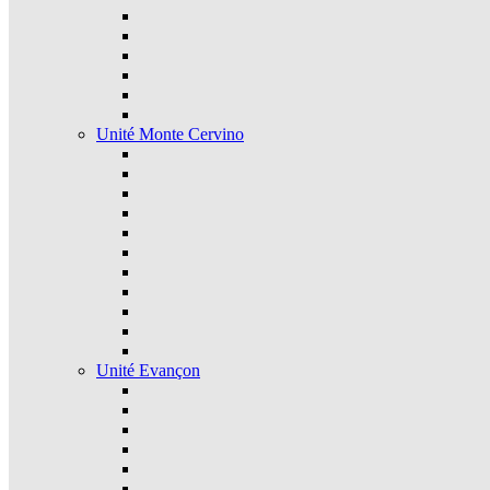
Unité Monte Cervino
Unité Evançon