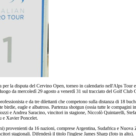
 la disputa del Cervino Open, torneo in calendario nell'Alps Tour e ne
 luogo da mercoledì 29 agosto a venerdì 31 sul tracciato del Golf Club C
fessionista e da tre dilettanti che competono sulla distanza di 18 buc
e birdie, eagle e albatross. Partenza shotgun (ossia tutte le compagini in
gliozzi e Andrea Saracino, vincitori in stagione, Niccolò Quintarelli, St
 e Xavier Poncelet.
) provenienti da 16 nazioni, comprese Argentina, Sudafrica e Nuova Zel
ncitori stagionali. Difenderà il titolo l'inglese James Sharp (foto in alto).