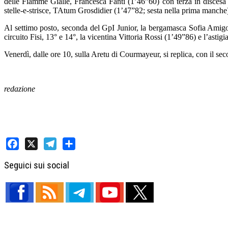
delle Fiamme Gialle, Francesca Fanti (1’46”60) con terza in discesa 
stelle-e-strisce, TAtum Grosdidier (1’47”82; sesta nella prima manche)
Al settimo posto, seconda del GpI Junior, la bergamasca Sofia Amigo
circuito Fisi, 13° e 14°, la vicentina Vittoria Rossi (1’49”86) e l’a
Venerdì, dalle ore 10, sulla Aretu di Courmayeur, si replica, con il se
redazione
Facebook
X
Telegram
Share
Seguici sui social