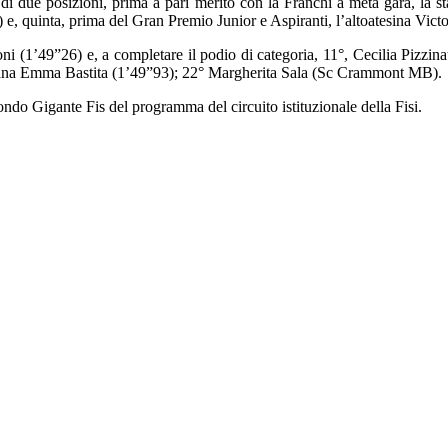
di due posizioni, prima a pari merito con la Franchi a metà gara, la 
 e, quinta, prima del Gran Premio Junior e Aspiranti, l’altoatesina Vict
ni (1’49”26) e, a completare il podio di categoria, 11°, Cecilia Pizzi
stigiana Emma Bastita (1’49”93); 22° Margherita Sala (Sc Crammont MB).
condo Gigante Fis del programma del circuito istituzionale della Fisi.