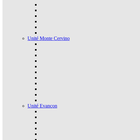
Unité Monte Cervino
Unité Evançon