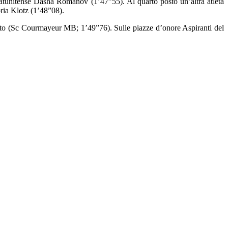
statunitense Dasha Romanov (1’47”55). Al quarto posto un’altra atleta
oria Klotz (1’48”08).
nato (Sc Courmayeur MB; 1’49”76). Sulle piazze d’onore Aspiranti del