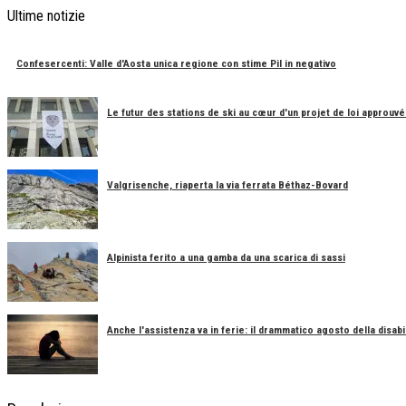
Ultime notizie
Confesercenti: Valle d'Aosta unica regione con stime Pil in negativo
Le futur des stations de ski au cœur d'un projet de loi approuvé
Valgrisenche, riaperta la via ferrata Béthaz-Bovard
Alpinista ferito a una gamba da una scarica di sassi
Anche l'assistenza va in ferie: il drammatico agosto della disabil