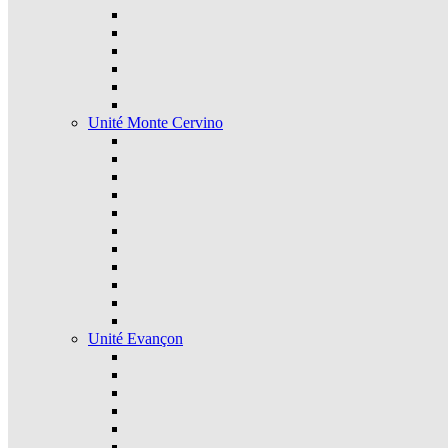
Unité Monte Cervino
Unité Evançon