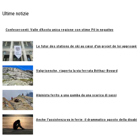
Ultime notizie
Confesercenti: Valle d'Aosta unica regione con stime Pil in negativo
Le futur des stations de ski au cœur d'un projet de loi approuvé
Valgrisenche, riaperta la via ferrata Béthaz-Bovard
Alpinista ferito a una gamba da una scarica di sassi
Anche l'assistenza va in ferie: il drammatico agosto della disabil