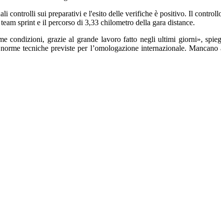
ituali controlli sui preparativi e l'esito delle verifiche è positivo. Il co
a team sprint e il percorso di 3,33 chilometro della gara distance.
me condizioni, grazie al grande lavoro fatto negli ultimi giorni», sp
lle norme tecniche previste per l’omologazione internazionale. Mancano an