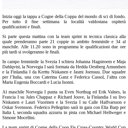
Inizia oggi la tappa a Cogne della Coppa del mondo di sci di fondo.
Per tutto il fine settimana la località valdostana ospiterà
qualificazioni e finali.
Si parte questa mattina con la team sprint in tecnica classica alla
quale prenderanno parte 21 coppie in ambito femminile e 34 al
maschile. Alle 11.20 sono in programma le qualificazioni due ore
più tardi si svolgeranno le finali.
In campo femminile la Svezia I schiera Johanna Hagstroem e Maja
Dahlqvist, la Norvegia I sarà formata da Hedda Oestberg Amundsen
e la Finlandia I da Kerttu Niskanen e Jasmi Joensuu. Due squadre
per l’Italia, una con Caterina Ganz e Federica Cassol, l’altra con
Maria Eugenia Boccardi e Lucia Isonni.
Al maschile Norvegia I punta su Even Northug ed Erik Valnes, la
Francia I su Jules Chappaz e Richard Jouve, la Finlandia I su Iivo
Niskanen e Lauri Vuorinen e la Svezia I su Calle Halfvarsson e
Oskar Svensson. Federico Pellegrino sarà in gara con Elia Barp per
Italia I, seconda squadra azzurra in pista con Michael Hellweger e
Simone Mocellini.
La team sprint di Cogne della Coop Fis Cross-Country World Cup