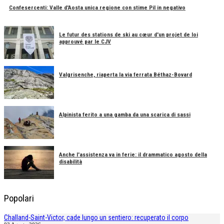
Confesercenti: Valle d'Aosta unica regione con stime Pil in negativo
Le futur des stations de ski au cœur d'un projet de loi
approuvé par le CJV
Valgrisenche, riaperta la via ferrata Béthaz-Bovard
Alpinista ferito a una gamba da una scarica di sassi
Anche l'assistenza va in ferie: il drammatico agosto della
disabilità
Popolari
Challand-Saint-Victor, cade lungo un sentiero: recuperato il corpo