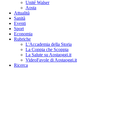
Unité Walser
Aosta
Attualità
Sanità
Eventi
Sport
Economia
Rubriche
L'Accademia della Storia
La Coppia che Scoppia
La Salute su Aostaoggi.it
VideoFavole di Aostaoggi.it
Ricerca