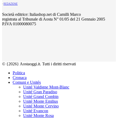
-
REDAZIONE
Società editrice: Italiashop.net di Camilli Marco
registrata al Tribunale di Aosta N° 01/05 del 21 Gennaio 2005
P.IVA 01000080075
© {2026} Aostaoggi.it. Tutti i diritti riservati
Politica
Cronaca
Comuni e Unités
Unité Valdigne Mont-Blanc
Unité Gran Paradiso
Unité Grand Combin
Unité Monte Emilius
Unité Monte Cervino
Unité Evançon
Unité Monte Rosa