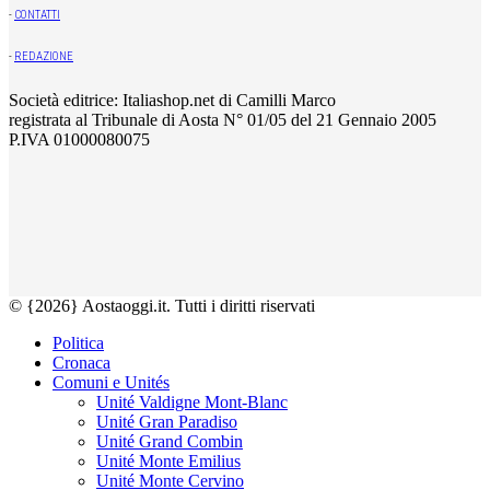
-
CONTATTI
-
REDAZIONE
Società editrice: Italiashop.net di Camilli Marco
registrata al Tribunale di Aosta N° 01/05 del 21 Gennaio 2005
P.IVA 01000080075
© {2026} Aostaoggi.it. Tutti i diritti riservati
Politica
Cronaca
Comuni e Unités
Unité Valdigne Mont-Blanc
Unité Gran Paradiso
Unité Grand Combin
Unité Monte Emilius
Unité Monte Cervino