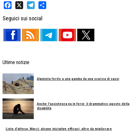
Facebook
X
Telegram
Share
Seguici sui social
Ultime notizie
Alpinista ferito a una gamba da una scarica di sassi
Anche l'assistenza va in ferie: il drammatico agosto della
disabilità
Liste d'attesa, Marzi: alcune iniziative efficaci, altre da migliorare