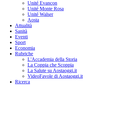
Unité Evançon
Unité Monte Rosa
Unité Walser
Aosta
Attualità
Sanità
Eventi
Sport
Economia
Rubriche
L'Accademia della Storia
La Coppia che Scoppia
La Salute su Aostaoggi.it
VideoFavole di Aostaoggi.it
Ricerca