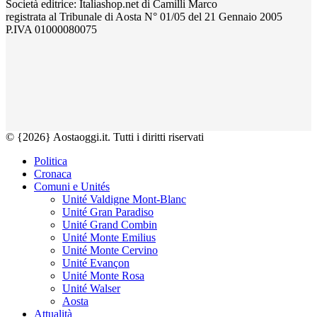
Società editrice: Italiashop.net di Camilli Marco
registrata al Tribunale di Aosta N° 01/05 del 21 Gennaio 2005
P.IVA 01000080075
© {2026} Aostaoggi.it. Tutti i diritti riservati
Politica
Cronaca
Comuni e Unités
Unité Valdigne Mont-Blanc
Unité Gran Paradiso
Unité Grand Combin
Unité Monte Emilius
Unité Monte Cervino
Unité Evançon
Unité Monte Rosa
Unité Walser
Aosta
Attualità