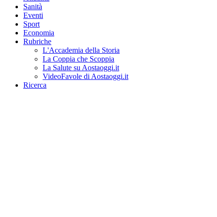
Sanità
Eventi
Sport
Economia
Rubriche
L'Accademia della Storia
La Coppia che Scoppia
La Salute su Aostaoggi.it
VideoFavole di Aostaoggi.it
Ricerca