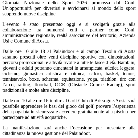
Giornata Nazionale dello Sport 2026 promossa dal Coni.
Un'opportunità per divertirsi e avvicinarsi al mondo dello sport
scoprendo nuove discipline.
L'evento è stato presentato oggi e si svolgerà grazie alla
collaborazione tra numerosi enti e partner come Coni,
amministrazione regionale, realtà associative del territorio, Azienda
Usl e Comune di Aosta.
Dalle ore 10 alle 18 al Palaindoor e al campo Tesolin di Aosta
saranno presenti oltre venti discipline sportive con dimostrazioni,
percorsi promozionali e attività rivolte a tutte le fasce d’età. Bambini,
giovani e adulti potranno cimentarsi in arrampicata, atletica leggera,
ciclismo, ginnastica artistica e ritmica, calcio, basket, tennis,
tennistavolo, boxe, scherma, equitazione, yoga, triathlon, tiro con
l’arco, rafting, floorball, OCR (Obstacle Course Racing), sport
tradizionali e molte altre discipline.
Dalle ore 10 alle ore 16 inoltre al Golf Club di Brissogne-Aosta sarà
possibile apprendere le basi del gioco del golf, provare l’esperienza
della pagaiata in sicurezza e accedere gratuitamente alla piscina per
partecipare ad attività acquatiche.
La manifestazione sarà anche l’occasione per presentare alla
cittadinanza la nuova gestione del Palaindoor.