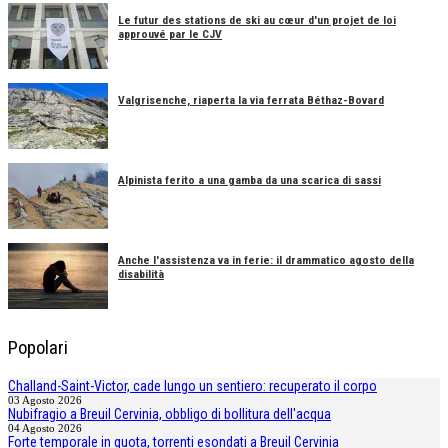
Le futur des stations de ski au cœur d'un projet de loi
approuvé par le CJV
Valgrisenche, riaperta la via ferrata Béthaz-Bovard
Alpinista ferito a una gamba da una scarica di sassi
Anche l'assistenza va in ferie: il drammatico agosto della
disabilità
Popolari
Challand-Saint-Victor, cade lungo un sentiero: recuperato il corpo
03 Agosto 2026
Nubifragio a Breuil Cervinia, obbligo di bollitura dell'acqua
04 Agosto 2026
Forte temporale in quota, torrenti esondati a Breuil Cervinia