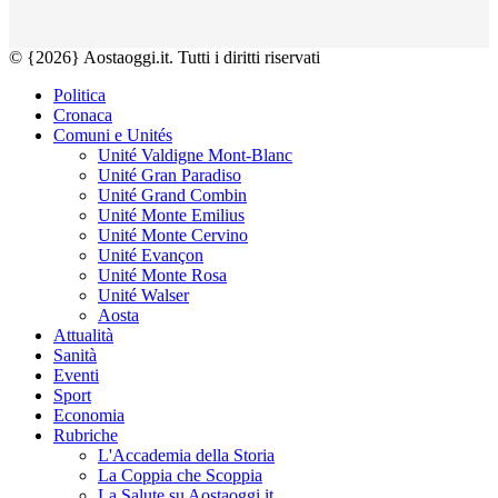
© {2026} Aostaoggi.it. Tutti i diritti riservati
Politica
Cronaca
Comuni e Unités
Unité Valdigne Mont-Blanc
Unité Gran Paradiso
Unité Grand Combin
Unité Monte Emilius
Unité Monte Cervino
Unité Evançon
Unité Monte Rosa
Unité Walser
Aosta
Attualità
Sanità
Eventi
Sport
Economia
Rubriche
L'Accademia della Storia
La Coppia che Scoppia
La Salute su Aostaoggi.it