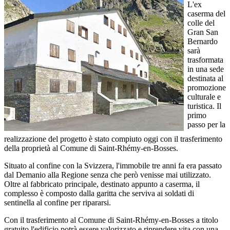
L'ex
caserma del
colle del
Gran San
Bernardo
sarà
trasformata
in una sede
destinata al
promozione
culturale e
turistica. Il
primo
passo per la
realizzazione del progetto è stato compiuto oggi con il trasferimento
della proprietà al Comune di Saint-Rhémy-en-Bosses.
Situato al confine con la Svizzera, l'immobile tre anni fa era passato
dal Demanio alla Regione senza che però venisse mai utilizzato.
Oltre al fabbricato principale, destinato appunto a caserma, il
complesso è composto dalla garitta che serviva ai soldati di
sentinella al confine per ripararsi.
Con il trasferimento al Comune di Saint-Rhémy-en-Bosses a titolo
gratuito l'edificio potrà essere valorizzato e riprendere vita con una