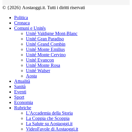
© {2026} Aostaoggi.it. Tutti i diritti riservati
Politica
Cronaca
Comuni e Unités
Unité Valdigne Mont-Blanc
Unité Gran Paradiso
Unité Grand Combin
Unité Monte Emilius
Unité Monte Cervino
Unité Evançon
Unité Monte Rosa
Unité Walser
Aosta
Attualità
Sanità
Eventi
Sport
Economia
Rubriche
L'Accademia della Storia
La Coppia che Scoppia
La Salute su Aostaoggi.it
VideoFavole di Aostaoggi.it