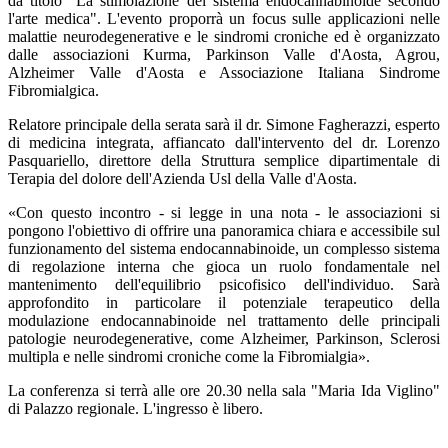
da titolo "La stimolazione del sistema endocannabinoide secondo
l'arte medica". L'evento proporrà un focus sulle applicazioni nelle
malattie neurodegenerative e le sindromi croniche ed è organizzato
dalle associazioni Kurma, Parkinson Valle d'Aosta, Agrou,
Alzheimer Valle d'Aosta e Associazione Italiana Sindrome
Fibromialgica.
Relatore principale della serata sarà il dr. Simone Fagherazzi, esperto
di medicina integrata, affiancato dall'intervento del dr. Lorenzo
Pasquariello, direttore della Struttura semplice dipartimentale di
Terapia del dolore dell'Azienda Usl della Valle d'Aosta.
«Con questo incontro - si legge in una nota - le associazioni si
pongono l'obiettivo di offrire una panoramica chiara e accessibile sul
funzionamento del sistema endocannabinoide, un complesso sistema
di regolazione interna che gioca un ruolo fondamentale nel
mantenimento dell'equilibrio psicofisico dell'individuo. Sarà
approfondito in particolare il potenziale terapeutico della
modulazione endocannabinoide nel trattamento delle principali
patologie neurodegenerative, come Alzheimer, Parkinson, Sclerosi
multipla e nelle sindromi croniche come la Fibromialgia».
La conferenza si terrà alle ore 20.30 nella sala "Maria Ida Viglino"
di Palazzo regionale. L'ingresso è libero.