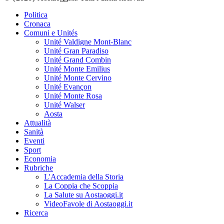
Politica
Cronaca
Comuni e Unités
Unité Valdigne Mont-Blanc
Unité Gran Paradiso
Unité Grand Combin
Unité Monte Emilius
Unité Monte Cervino
Unité Evançon
Unité Monte Rosa
Unité Walser
Aosta
Attualità
Sanità
Eventi
Sport
Economia
Rubriche
L'Accademia della Storia
La Coppia che Scoppia
La Salute su Aostaoggi.it
VideoFavole di Aostaoggi.it
Ricerca