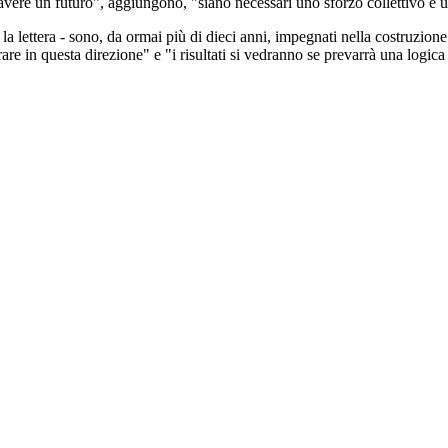
 avere un futuro", aggiungono, "siano necessari uno sforzo collettivo e
la lettera - sono, da ormai più di dieci anni, impegnati nella costruzione
re in questa direzione" e "i risultati si vedranno se prevarrà una logica