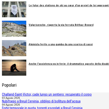
Le futur des stations de ski au cœur d'un projet de loi approuvé
Valgrisenche, riaperta la via ferrata Béthaz-Bovard
Alpinista ferito a una gamba da una scarica di sassi
Anche l'assistenza va in ferie: il drammatico agosto della disabil
Popolari
Challand-Saint-Victor, cade lungo un sentiero: recuperato il corpo
03 Agosto 2026
Nubifragio a Breuil Cervinia, obbligo di bollitura dell'acqua
04 Agosto 2026
Forte temporale in quota, torrenti esondati a Breuil Cervinia