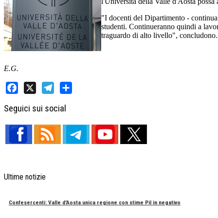
l'Università della Valle d'Aosta possa
"I docenti del Dipartimento - continua 
studenti. Continueranno quindi a lavora
traguardo di alto livello", concludono.
E.G.
Facebook
X
Telegram
Share
Seguici sui social
Ultime notizie
Confesercenti: Valle d'Aosta unica regione con stime Pil in negativo