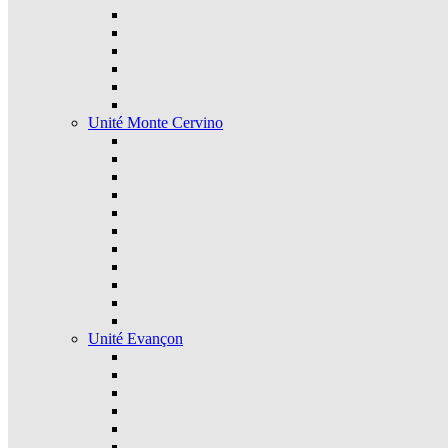
Unité Monte Cervino
Unité Evançon