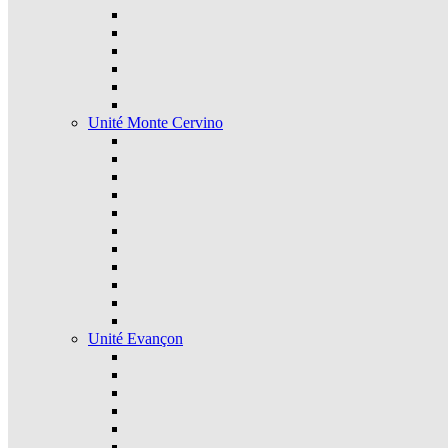
Unité Monte Cervino
Unité Evançon