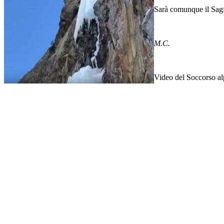
Sarà comunque il Sagf a
M.C.
Video del Soccorso al