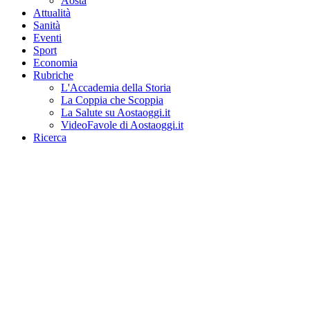
Aosta
Attualità
Sanità
Eventi
Sport
Economia
Rubriche
L'Accademia della Storia
La Coppia che Scoppia
La Salute su Aostaoggi.it
VideoFavole di Aostaoggi.it
Ricerca