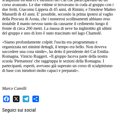
corso avanzato. Le due vittime si trovavano in coda al gruppo con i
due feriti, Giacomo Lippera di 45 anni, di Rimini, e l'imolese Matteo
Manuelli di 43 anni. E' possibile, secondo la prima ipotesi al vaglio
della Procura di Aosta, che i numerosi scollinamenti abbiano reso
instabile il manto nevoso tanto da causarne il cedimento lungo il
fronte di circa 200 metri. La massa di neve ha inghiottito gli ultimi
del gruppo e uno di loro è stato trascinato nel lago Chamolé.
«Siamo profondamente colpiti: l'uscita era programmata e
organizzata nei minimi dettagli, il tempo era bello. Non doveva
succedere una cosa simile», ha detto il presidente del Cai Emilia-
Romagna, Vinicio Ruggeri. «Il gruppo faceva parte della nostra
scuola 'Pietramora' che raggruppa le sezioni della Romagna. I
partecipanti, esperti, avevano già superato un corso di scialpinismo
di base con istruttori molto capaci e preparati».
Marco Camilli
Facebook
X
Telegram
Share
Seguici sui social