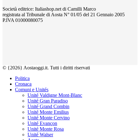
Società editrice: Italiashop.net di Camilli Marco
registrata al Tribunale di Aosta N° 01/05 del 21 Gennaio 2005
P.IVA 01000080075
© {2026} Aostaoggi.it. Tutti i diritti riservati
Politica
Cronaca
Comuni e Unités
Unité Valdigne Mont-Blanc
Unité Gran Paradiso
Unité Grand Combin
Unité Monte Emilius
Unité Monte Cervino
Unité Evançon
Unité Monte Rosa
Unité Walser