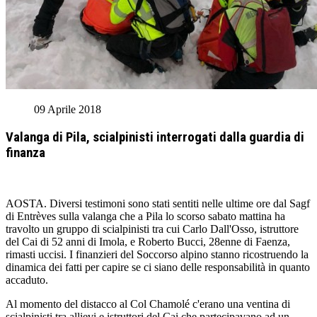
09 Aprile 2018
Valanga di Pila, scialpinisti interrogati dalla guardia di
finanza
AOSTA. Diversi testimoni sono stati sentiti nelle ultime ore dal Sagf
di Entrèves sulla valanga che a Pila lo scorso sabato mattina ha
travolto un gruppo di scialpinisti tra cui Carlo Dall'Osso, istruttore
del Cai di 52 anni di Imola, e Roberto Bucci, 28enne di Faenza,
rimasti uccisi. I finanzieri del Soccorso alpino stanno ricostruendo la
dinamica dei fatti per capire se ci siano delle responsabilità in quanto
accaduto.
Al momento del distacco al Col Chamolé c'erano una ventina di
scialpinisti tra allievi e istruttori del Cai che partecipavano ad un