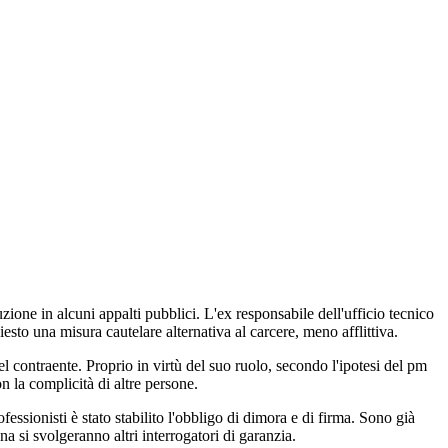
ione in alcuni appalti pubblici. L'ex responsabile dell'ufficio tecnico
sto una misura cautelare alternativa al carcere, meno afflittiva.
l contraente. Proprio in virtù del suo ruolo, secondo l'ipotesi del pm
n la complicità di altre persone.
ofessionisti è stato stabilito l'obbligo di dimora e di firma. Sono già
 si svolgeranno altri interrogatori di garanzia.