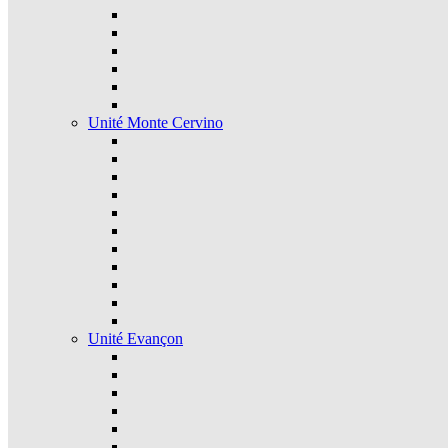
Unité Monte Cervino
Unité Evançon