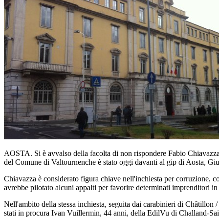
AOSTA. Si è avvalso della facolta di non rispondere Fabio Chiavazza, il
del Comune di Valtournenche è stato oggi davanti al gip di Aosta, Giuse
Chiavazza è considerato figura chiave nell'inchiesta per corruzione, co
avrebbe pilotato alcuni appalti per favorire determinati imprenditori in
Nell'ambito della stessa inchiesta, seguita dai carabinieri di Châtillon /
stati in procura Ivan Vuillermin, 44 anni, della EdilVu di Challand-Sai