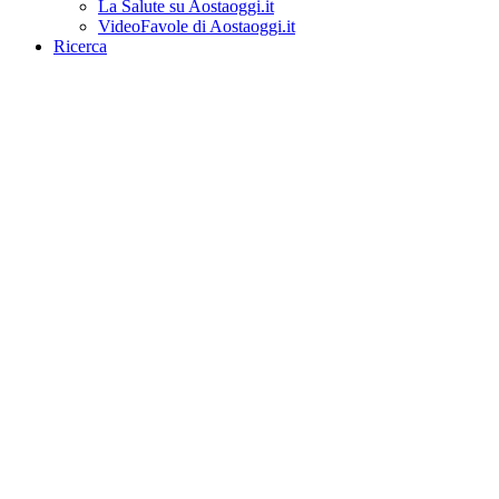
La Salute su Aostaoggi.it
VideoFavole di Aostaoggi.it
Ricerca