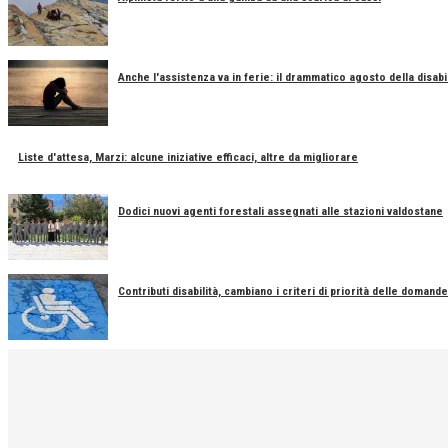
Anche l'assistenza va in ferie: il drammatico agosto della disabil
Liste d'attesa, Marzi: alcune iniziative efficaci, altre da migliorare
Dodici nuovi agenti forestali assegnati alle stazioni valdostane
Contributi disabilità, cambiano i criteri di priorità delle domande