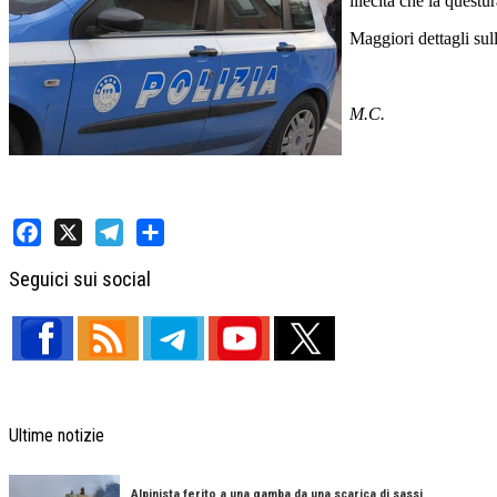
illecità che la questu
Maggiori dettagli sul
M.C.
Facebook
X
Telegram
Share
Seguici sui social
Ultime notizie
Alpinista ferito a una gamba da una scarica di sassi