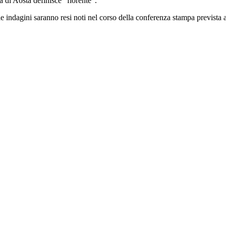
ra di Aosta definisce "fiorente".
le indagini saranno resi noti nel corso della conferenza stampa prevista a