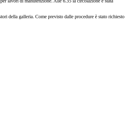
 per lavori di manutenzione. Alle 6.35 la circolazione è stata
ri della galleria. Come previsto dalle procedure è stato richiesto