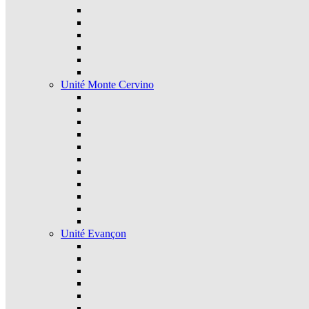
Unité Monte Cervino
Unité Evançon