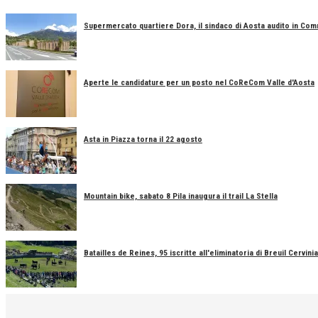
Supermercato quartiere Dora, il sindaco di Aosta audito in Co
Aperte le candidature per un posto nel CoReCom Valle d'Aosta
Asta in Piazza torna il 22 agosto
Mountain bike, sabato 8 Pila inaugura il trail La Stella
Batailles de Reines, 95 iscritte all'eliminatoria di Breuil Cervinia