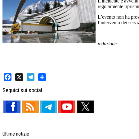
L'incidente è avvenuto
regolarmente ripristin
L’evento non ha provo
l’intervento dei servi
redazione
Facebook
X
Telegram
Share
Seguici sui social
Ultime notizie