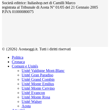
Società editrice: Italiashop.net di Camilli Marco
registrata al Tribunale di Aosta N° 01/05 del 21 Gennaio 2005
P.IVA 01000080075
© {2026} Aostaoggi.it. Tutti i diritti riservati
Politica
Cronaca
Comuni e Unités
Unité Valdigne Mont-Blanc
Unité Gran Paradiso
Unité Grand Combin
Unité Monte Emilius
Unité Monte Cervino
Unité Evançon
Unité Monte Rosa
Unité Walser
Aosta