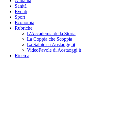
Attualità
Sanità
Eventi
Sport
Economia
Rubriche
L'Accademia della Storia
La Coppia che Scoppia
La Salute su Aostaoggi.it
VideoFavole di Aostaoggi.it
Ricerca