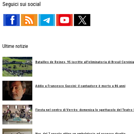
Seguici sui social
Ultime notizie
Batailles de Reines, 95 iscritte all'eliminatoria di Breuil Cervinia
Addio a Francesco Guccini: il cantautore è morto a 86 anni
Fiesta nel centro di Verrès: domenica lo spettacolo del Teatro
Nus, dal 7 agosto attivo un ambulatorio ad accesso diretto