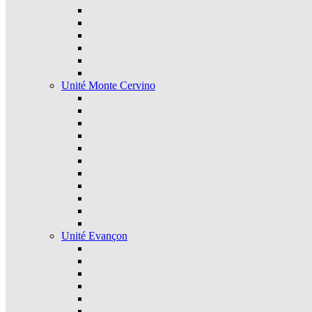
Unité Monte Cervino
Unité Evançon