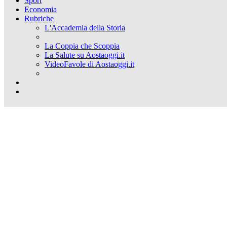
Sport
Economia
Rubriche
L'Accademia della Storia
La Coppia che Scoppia
La Salute su Aostaoggi.it
VideoFavole di Aostaoggi.it