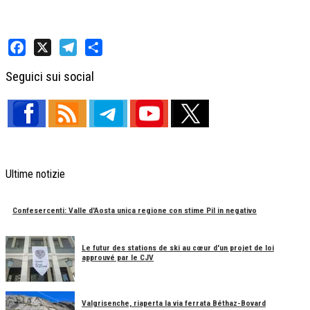
Facebook
X
Telegram
Share
Seguici sui social
Ultime notizie
Confesercenti: Valle d'Aosta unica regione con stime Pil in negativo
Le futur des stations de ski au cœur d'un projet de loi
approuvé par le CJV
Valgrisenche, riaperta la via ferrata Béthaz-Bovard