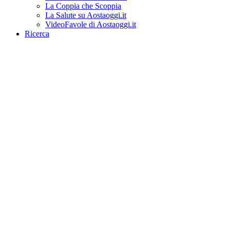
La Coppia che Scoppia
La Salute su Aostaoggi.it
VideoFavole di Aostaoggi.it
Ricerca