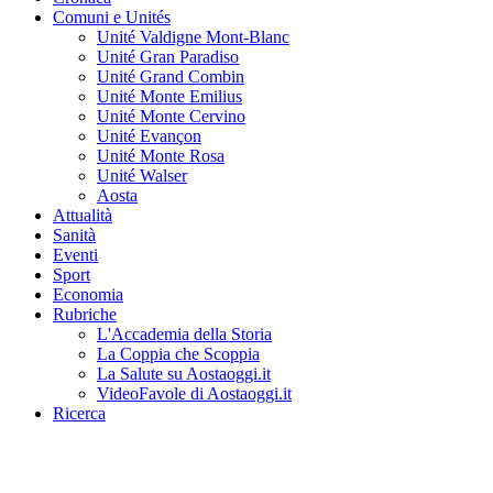
Comuni e Unités
Unité Valdigne Mont-Blanc
Unité Gran Paradiso
Unité Grand Combin
Unité Monte Emilius
Unité Monte Cervino
Unité Evançon
Unité Monte Rosa
Unité Walser
Aosta
Attualità
Sanità
Eventi
Sport
Economia
Rubriche
L'Accademia della Storia
La Coppia che Scoppia
La Salute su Aostaoggi.it
VideoFavole di Aostaoggi.it
Ricerca