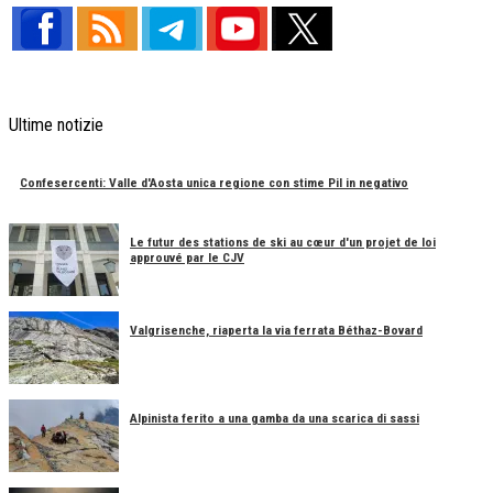
Ultime notizie
Confesercenti: Valle d'Aosta unica regione con stime Pil in negativo
Le futur des stations de ski au cœur d'un projet de loi
approuvé par le CJV
Valgrisenche, riaperta la via ferrata Béthaz-Bovard
Alpinista ferito a una gamba da una scarica di sassi