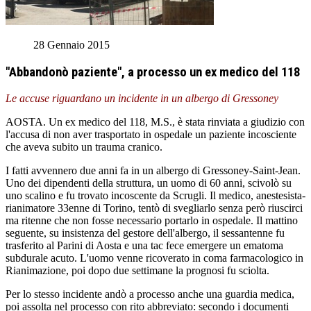
28 Gennaio 2015
"Abbandonò paziente", a processo un ex medico del 118
Le accuse riguardano un incidente in un albergo di Gressoney
AOSTA. Un ex medico del 118, M.S., è stata rinviata a giudizio con
l'accusa di non aver trasportato in ospedale un paziente incosciente
che aveva subito un trauma cranico.
I fatti avvennero due anni fa in un albergo di Gressoney-Saint-Jean.
Uno dei dipendenti della struttura, un uomo di 60 anni, scivolò su
uno scalino e fu trovato incoscente da Scrugli. Il medico, anestesista-
rianimatore 33enne di Torino, tentò di svegliarlo senza però riuscirci
ma ritenne che non fosse necessario portarlo in ospedale. Il mattino
seguente, su insistenza del gestore dell'albergo, il sessantenne fu
trasferito al Parini di Aosta e una tac fece emergere un ematoma
subdurale acuto. L'uomo venne ricoverato in coma farmacologico in
Rianimazione, poi dopo due settimane la prognosi fu sciolta.
Per lo stesso incidente andò a processo anche una guardia medica,
poi assolta nel processo con rito abbreviato: secondo i documenti