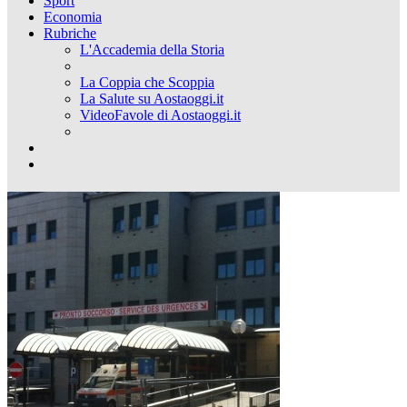
Sport
Economia
Rubriche
L'Accademia della Storia
La Coppia che Scoppia
La Salute su Aostaoggi.it
VideoFavole di Aostaoggi.it