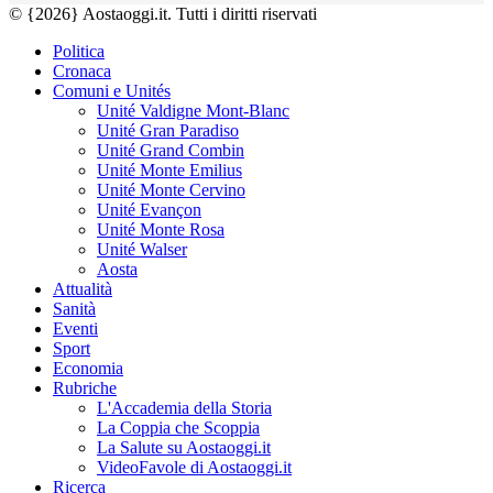
© {2026} Aostaoggi.it. Tutti i diritti riservati
Politica
Cronaca
Comuni e Unités
Unité Valdigne Mont-Blanc
Unité Gran Paradiso
Unité Grand Combin
Unité Monte Emilius
Unité Monte Cervino
Unité Evançon
Unité Monte Rosa
Unité Walser
Aosta
Attualità
Sanità
Eventi
Sport
Economia
Rubriche
L'Accademia della Storia
La Coppia che Scoppia
La Salute su Aostaoggi.it
VideoFavole di Aostaoggi.it
Ricerca