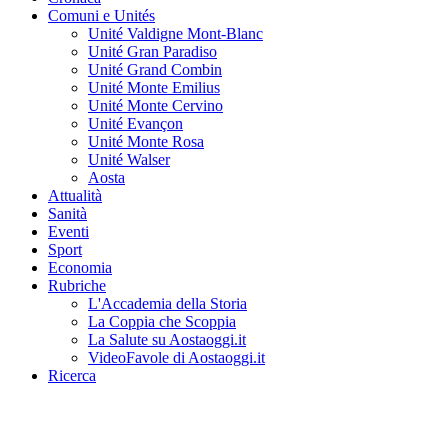
Comuni e Unités
Unité Valdigne Mont-Blanc
Unité Gran Paradiso
Unité Grand Combin
Unité Monte Emilius
Unité Monte Cervino
Unité Evançon
Unité Monte Rosa
Unité Walser
Aosta
Attualità
Sanità
Eventi
Sport
Economia
Rubriche
L'Accademia della Storia
La Coppia che Scoppia
La Salute su Aostaoggi.it
VideoFavole di Aostaoggi.it
Ricerca