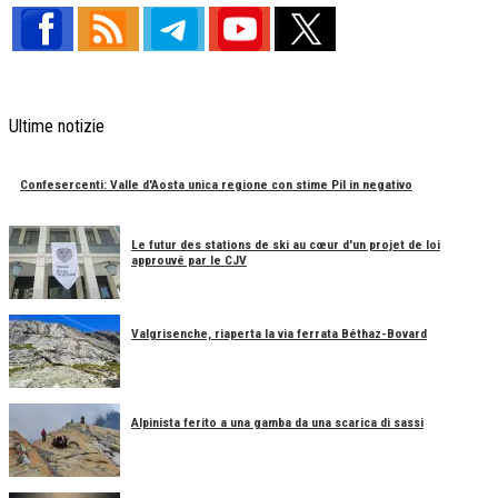
Ultime notizie
Confesercenti: Valle d'Aosta unica regione con stime Pil in negativo
Le futur des stations de ski au cœur d'un projet de loi
approuvé par le CJV
Valgrisenche, riaperta la via ferrata Béthaz-Bovard
Alpinista ferito a una gamba da una scarica di sassi