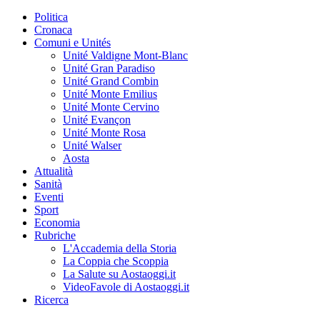
Politica
Cronaca
Comuni e Unités
Unité Valdigne Mont-Blanc
Unité Gran Paradiso
Unité Grand Combin
Unité Monte Emilius
Unité Monte Cervino
Unité Evançon
Unité Monte Rosa
Unité Walser
Aosta
Attualità
Sanità
Eventi
Sport
Economia
Rubriche
L'Accademia della Storia
La Coppia che Scoppia
La Salute su Aostaoggi.it
VideoFavole di Aostaoggi.it
Ricerca