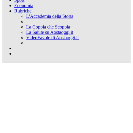
Sport
Economia
Rubriche
L'Accademia della Storia
La Coppia che Scoppia
La Salute su Aostaoggi.it
VideoFavole di Aostaoggi.it