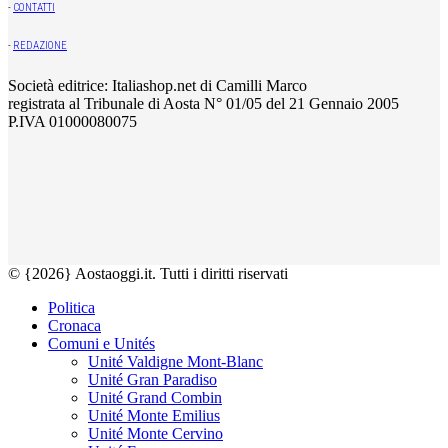
-
CONTATTI
-
REDAZIONE
Società editrice: Italiashop.net di Camilli Marco
registrata al Tribunale di Aosta N° 01/05 del 21 Gennaio 2005
P.IVA 01000080075
© {2026} Aostaoggi.it. Tutti i diritti riservati
Politica
Cronaca
Comuni e Unités
Unité Valdigne Mont-Blanc
Unité Gran Paradiso
Unité Grand Combin
Unité Monte Emilius
Unité Monte Cervino