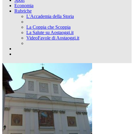
Sport
Economia
Rubriche
L'Accademia della Storia
La Coppia che Scoppia
La Salute su Aostaoggi.it
VideoFavole di Aostaoggi.it