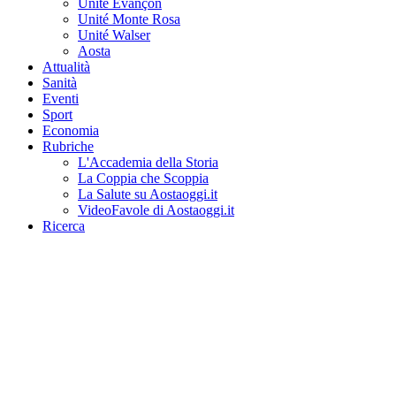
Unité Evançon
Unité Monte Rosa
Unité Walser
Aosta
Attualità
Sanità
Eventi
Sport
Economia
Rubriche
L'Accademia della Storia
La Coppia che Scoppia
La Salute su Aostaoggi.it
VideoFavole di Aostaoggi.it
Ricerca