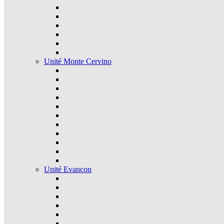
Unité Monte Cervino
Unité Evançon