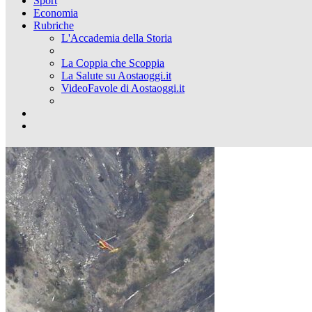
Sport
Economia
Rubriche
L'Accademia della Storia
La Coppia che Scoppia
La Salute su Aostaoggi.it
VideoFavole di Aostaoggi.it