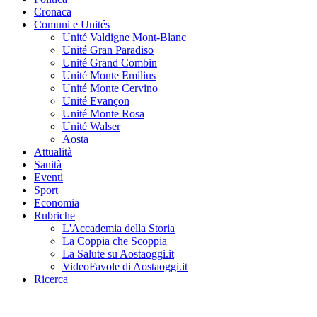
Cronaca
Comuni e Unités
Unité Valdigne Mont-Blanc
Unité Gran Paradiso
Unité Grand Combin
Unité Monte Emilius
Unité Monte Cervino
Unité Evançon
Unité Monte Rosa
Unité Walser
Aosta
Attualità
Sanità
Eventi
Sport
Economia
Rubriche
L'Accademia della Storia
La Coppia che Scoppia
La Salute su Aostaoggi.it
VideoFavole di Aostaoggi.it
Ricerca