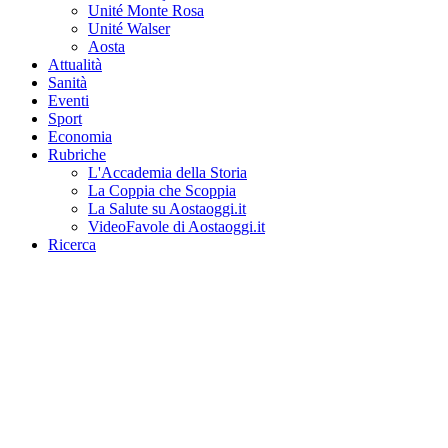
Unité Monte Rosa
Unité Walser
Aosta
Attualità
Sanità
Eventi
Sport
Economia
Rubriche
L'Accademia della Storia
La Coppia che Scoppia
La Salute su Aostaoggi.it
VideoFavole di Aostaoggi.it
Ricerca