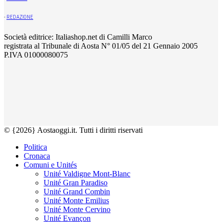
-
REDAZIONE
Società editrice: Italiashop.net di Camilli Marco
registrata al Tribunale di Aosta N° 01/05 del 21 Gennaio 2005
P.IVA 01000080075
© {2026} Aostaoggi.it. Tutti i diritti riservati
Politica
Cronaca
Comuni e Unités
Unité Valdigne Mont-Blanc
Unité Gran Paradiso
Unité Grand Combin
Unité Monte Emilius
Unité Monte Cervino
Unité Evançon