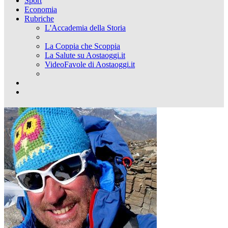
Sport
Economia
Rubriche
L'Accademia della Storia
La Coppia che Scoppia
La Salute su Aostaoggi.it
VideoFavole di Aostaoggi.it