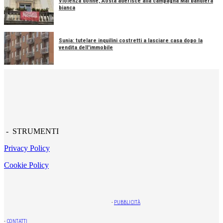
Violenza donne, Aosta aderisce alla campagna Mai bandiera
bianca
Sunia: tutelare inquilini costretti a lasciare casa dopo la
vendita dell'immobile
- STRUMENTI
Privacy Policy
Cookie Policy
-
PUBBLICITÀ
-
CONTATTI