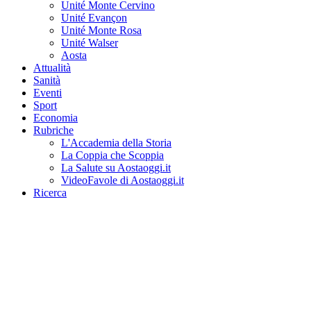
Unité Monte Cervino
Unité Evançon
Unité Monte Rosa
Unité Walser
Aosta
Attualità
Sanità
Eventi
Sport
Economia
Rubriche
L'Accademia della Storia
La Coppia che Scoppia
La Salute su Aostaoggi.it
VideoFavole di Aostaoggi.it
Ricerca