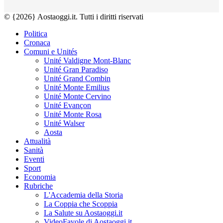
© {2026} Aostaoggi.it. Tutti i diritti riservati
Politica
Cronaca
Comuni e Unités
Unité Valdigne Mont-Blanc
Unité Gran Paradiso
Unité Grand Combin
Unité Monte Emilius
Unité Monte Cervino
Unité Evançon
Unité Monte Rosa
Unité Walser
Aosta
Attualità
Sanità
Eventi
Sport
Economia
Rubriche
L'Accademia della Storia
La Coppia che Scoppia
La Salute su Aostaoggi.it
VideoFavole di Aostaoggi.it