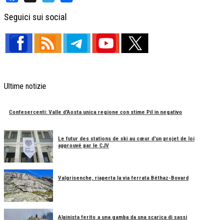
Facebook
X
Telegram
Share
Seguici sui social
Ultime notizie
Confesercenti: Valle d'Aosta unica regione con stime Pil in negativo
Le futur des stations de ski au cœur d'un projet de loi
approuvé par le CJV
Valgrisenche, riaperta la via ferrata Béthaz-Bovard
Alpinista ferito a una gamba da una scarica di sassi