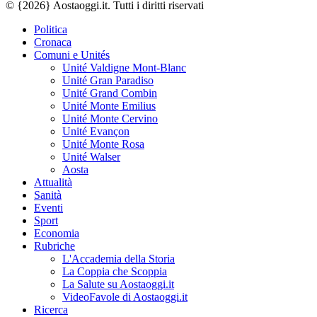
© {2026} Aostaoggi.it. Tutti i diritti riservati
Politica
Cronaca
Comuni e Unités
Unité Valdigne Mont-Blanc
Unité Gran Paradiso
Unité Grand Combin
Unité Monte Emilius
Unité Monte Cervino
Unité Evançon
Unité Monte Rosa
Unité Walser
Aosta
Attualità
Sanità
Eventi
Sport
Economia
Rubriche
L'Accademia della Storia
La Coppia che Scoppia
La Salute su Aostaoggi.it
VideoFavole di Aostaoggi.it
Ricerca