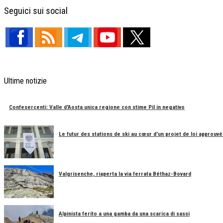
Facebook
X
Telegram
Share
Seguici sui social
Ultime notizie
Confesercenti: Valle d'Aosta unica regione con stime Pil in negativo
Le futur des stations de ski au cœur d'un projet de loi approuvé
Valgrisenche, riaperta la via ferrata Béthaz-Bovard
Alpinista ferito a una gamba da una scarica di sassi