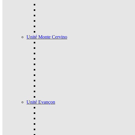
Unité Monte Cervino
Unité Evançon