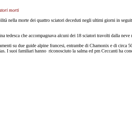
atori morti
tà nella morte dei quattro sciatori deceduti negli ultimi giorni in seg
ina tedesca che accompagnava alcuni dei 18 sciatori travolti dalla neve ne
tamenti su due guide alpine francesi, entrambe di Chamonix e di circa 
ias. I suoi familiari hanno riconosciuto la salma ed pm Ceccanti ha conce