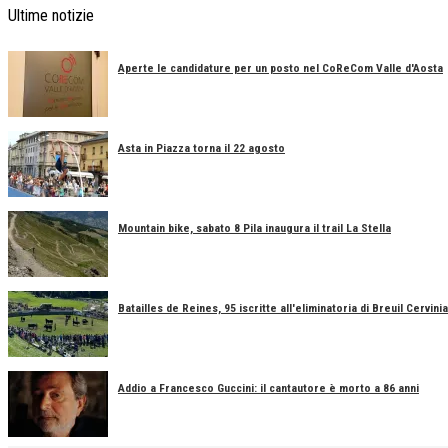
Ultime notizie
Aperte le candidature per un posto nel CoReCom Valle d'Aosta
Asta in Piazza torna il 22 agosto
Mountain bike, sabato 8 Pila inaugura il trail La Stella
Batailles de Reines, 95 iscritte all'eliminatoria di Breuil Cervinia
Addio a Francesco Guccini: il cantautore è morto a 86 anni