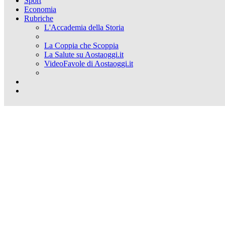
Sport
Economia
Rubriche
L'Accademia della Storia
La Coppia che Scoppia
La Salute su Aostaoggi.it
VideoFavole di Aostaoggi.it