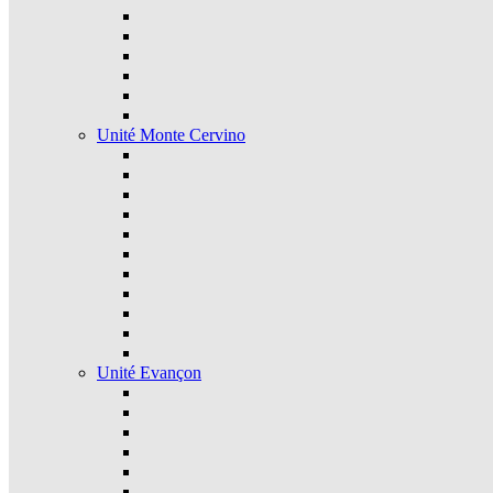
Unité Monte Cervino
Unité Evançon