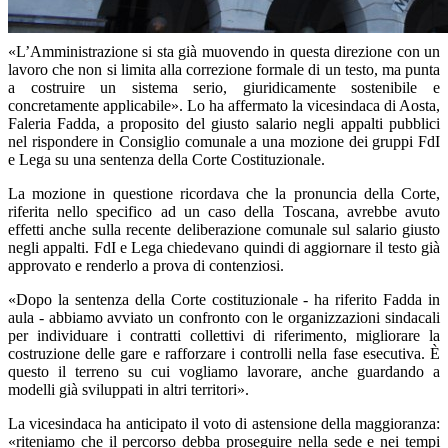
«L’Amministrazione si sta già muovendo in questa direzione con un
lavoro che non si limita alla correzione formale di un testo, ma punta
a costruire un sistema serio, giuridicamente sostenibile e
concretamente applicabile». Lo ha affermato la vicesindaca di Aosta,
Faleria Fadda, a proposito del giusto salario negli appalti pubblici
nel rispondere in Consiglio comunale a una mozione dei gruppi FdI
e Lega su una sentenza della Corte Costituzionale.
La mozione in questione ricordava che la pronuncia della Corte,
riferita nello specifico ad un caso della Toscana, avrebbe avuto
effetti anche sulla recente deliberazione comunale sul salario giusto
negli appalti. FdI e Lega chiedevano quindi di aggiornare il testo già
approvato e renderlo a prova di contenziosi.
«Dopo la sentenza della Corte costituzionale - ha riferito Fadda in
aula - abbiamo avviato un confronto con le organizzazioni sindacali
per individuare i contratti collettivi di riferimento, migliorare la
costruzione delle gare e rafforzare i controlli nella fase esecutiva. È
questo il terreno su cui vogliamo lavorare, anche guardando a
modelli già sviluppati in altri territori».
La vicesindaca ha anticipato il voto di astensione della maggioranza:
«riteniamo che il percorso debba proseguire nella sede e nei tempi