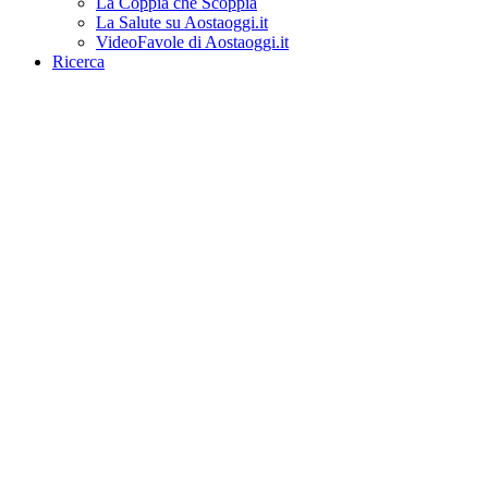
La Coppia che Scoppia
La Salute su Aostaoggi.it
VideoFavole di Aostaoggi.it
Ricerca