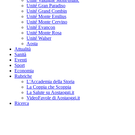
Unité Valdigne Mont-Blanc
Unité Gran Paradiso
Unité Grand Combin
Unité Monte Emilius
Unité Monte Cervino
Unité Evançon
Unité Monte Rosa
Unité Walser
Aosta
Attualità
Sanità
Eventi
Sport
Economia
Rubriche
L'Accademia della Storia
La Coppia che Scoppia
La Salute su Aostaoggi.it
VideoFavole di Aostaoggi.it
Ricerca