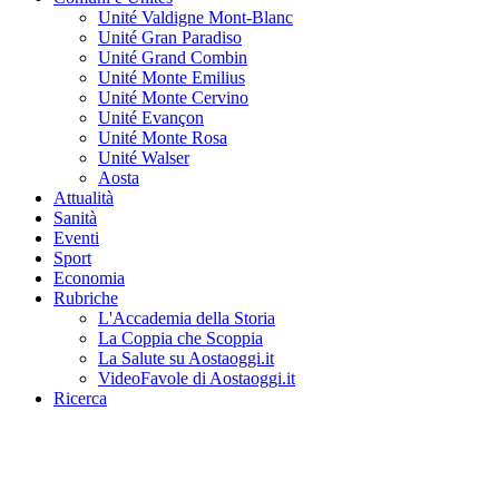
Unité Valdigne Mont-Blanc
Unité Gran Paradiso
Unité Grand Combin
Unité Monte Emilius
Unité Monte Cervino
Unité Evançon
Unité Monte Rosa
Unité Walser
Aosta
Attualità
Sanità
Eventi
Sport
Economia
Rubriche
L'Accademia della Storia
La Coppia che Scoppia
La Salute su Aostaoggi.it
VideoFavole di Aostaoggi.it
Ricerca