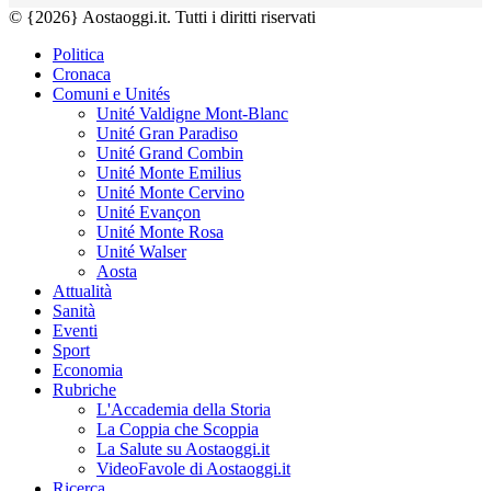
© {2026} Aostaoggi.it. Tutti i diritti riservati
Politica
Cronaca
Comuni e Unités
Unité Valdigne Mont-Blanc
Unité Gran Paradiso
Unité Grand Combin
Unité Monte Emilius
Unité Monte Cervino
Unité Evançon
Unité Monte Rosa
Unité Walser
Aosta
Attualità
Sanità
Eventi
Sport
Economia
Rubriche
L'Accademia della Storia
La Coppia che Scoppia
La Salute su Aostaoggi.it
VideoFavole di Aostaoggi.it
Ricerca