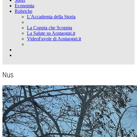
Sport
Economia
Rubriche
L'Accademia della Storia
La Coppia che Scoppia
La Salute su Aostaoggi.it
VideoFavole di Aostaoggi.it
Nus