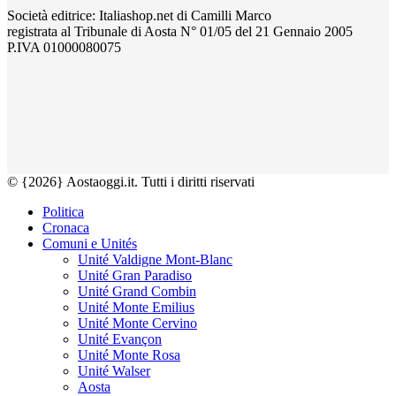
Società editrice: Italiashop.net di Camilli Marco
registrata al Tribunale di Aosta N° 01/05 del 21 Gennaio 2005
P.IVA 01000080075
© {2026} Aostaoggi.it. Tutti i diritti riservati
Politica
Cronaca
Comuni e Unités
Unité Valdigne Mont-Blanc
Unité Gran Paradiso
Unité Grand Combin
Unité Monte Emilius
Unité Monte Cervino
Unité Evançon
Unité Monte Rosa
Unité Walser
Aosta