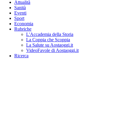
Attualità
Sanità
Eventi
Sport
Economia
Rubriche
L'Accademia della Storia
La Coppia che Scoppia
La Salute su Aostaoggi.it
VideoFavole di Aostaoggi.it
Ricerca