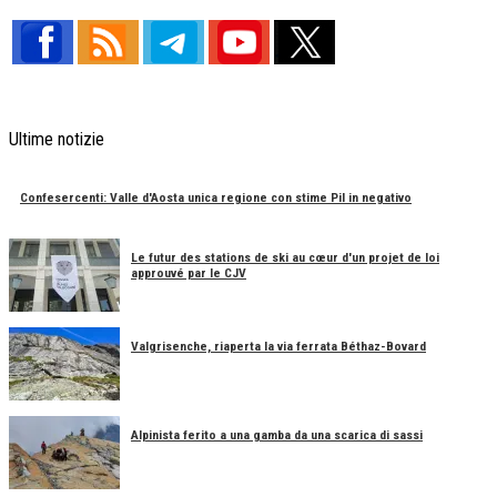
Ultime notizie
Confesercenti: Valle d'Aosta unica regione con stime Pil in negativo
Le futur des stations de ski au cœur d'un projet de loi
approuvé par le CJV
Valgrisenche, riaperta la via ferrata Béthaz-Bovard
Alpinista ferito a una gamba da una scarica di sassi