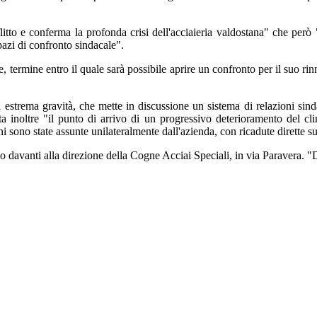
litto e conferma la profonda crisi dell'acciaieria valdostana" che però 
spazi di confronto sindacale".
, termine entro il quale sarà possibile aprire un confronto per il suo ri
 estrema gravità, che mette in discussione un sistema di relazioni sindac
ta inoltre "il punto di arrivo di un progressivo deterioramento del cli
i sono state assunte unilateralmente dall'azienda, con ricadute dirette sul
vanti alla direzione della Cogne Acciai Speciali, in via Paravera. "Di fr