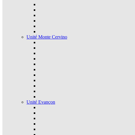
Unité Monte Cervino
Unité Evançon