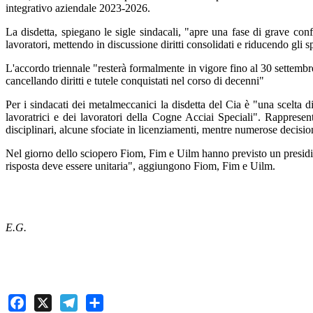
integrativo aziendale 2023-2026.
La disdetta, spiegano le sigle sindacali, "apre una fase di grave conf
lavoratori, mettendo in discussione diritti consolidati e riducendo gli 
L'accordo triennale "resterà formalmente in vigore fino al 30 settembre
cancellando diritti e tutele conquistati nel corso di decenni"
Per i sindacati dei metalmeccanici la disdetta del Cia è "una scelta di
lavoratrici e dei lavoratori della Cogne Acciai Speciali". Rappresen
disciplinari, alcune sfociate in licenziamenti, mentre numerose decision
Nel giorno dello sciopero Fiom, Fim e Uilm hanno previsto un presidio da
risposta deve essere unitaria", aggiungono Fiom, Fim e Uilm.
E.G.