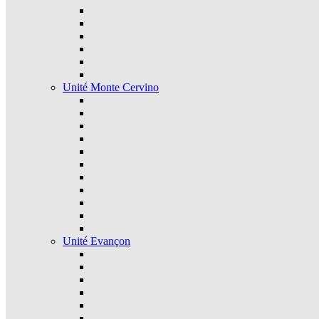
Unité Monte Cervino
Unité Evançon