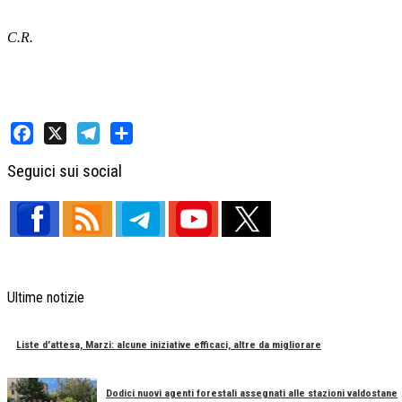
C.R.
Facebook
X
Telegram
Share
Seguici sui social
Ultime notizie
Liste d'attesa, Marzi: alcune iniziative efficaci, altre da migliorare
Dodici nuovi agenti forestali assegnati alle stazioni valdostane