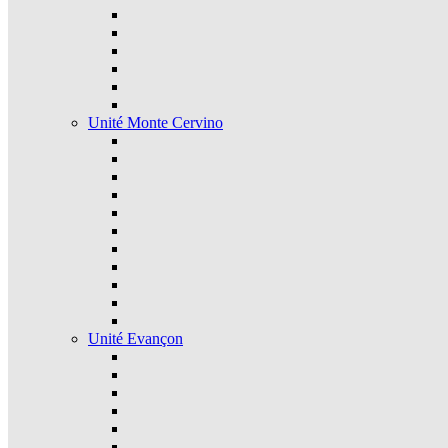
Unité Monte Cervino
Unité Evançon