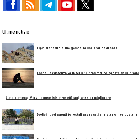
Ultime notizie
Alpinista ferito a una gamba da una scarica di sassi
Anche l'assistenza va in ferie: il drammatico agosto della disabil
Liste d'attesa, Marzi: alcune iniziative efficaci, altre da migliorare
Dodici nuovi agenti forestali assegnati alle stazioni valdostane