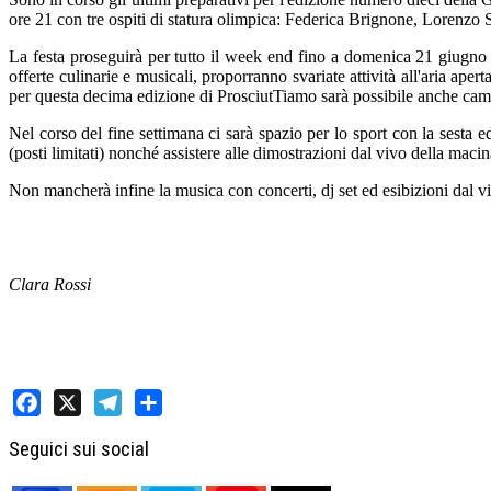
ore 21 con tre ospiti di statura olimpica: Federica Brignone, Lorenzo
La festa proseguirà per tutto il week end fino a domenica 21 giugno lu
offerte culinarie e musicali, proporranno svariate attività all'aria apert
per questa decima edizione di ProsciutTiamo sarà possibile anche camm
Nel corso del fine settimana ci sarà spazio per lo sport con la sesta ed
(posti limitati) nonché assistere alle dimostrazioni dal vivo della mac
Non mancherà infine la musica con concerti, dj set ed esibizioni da
Clara Rossi
Facebook
X
Telegram
Share
Seguici sui social