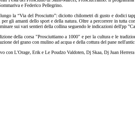
 Sommariva e Federico Pellegrino.
ngo la “Via del Prosciutto”: diciotto chilometri di gusto e dodici tapp
a per gli amanti dello sport e della natura. Oltre a percorrere in tutta com
inare sui vari sentieri della collina seguendo le indicazioni dell'pp ”
izione della corsa "Prosciuttiamo a 1000" e per la cultura e le tradizion
inazione del grano con mulino ad acqua e della cottura del pane nell'ant
l vivo con L'Orage, Erik e Le Poudzo Valdoten, Dj Skaa, Dj Juan Herre