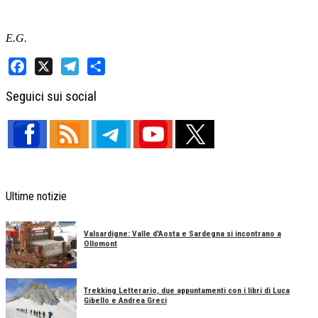
E.G.
Facebook
X
Telegram
Share
Seguici sui social
Ultime notizie
Valsardigne: Valle d'Aosta e Sardegna si incontrano a
Ollomont
Trekking Letterario, due appuntamenti con i libri di Luca
Gibello e Andrea Greci