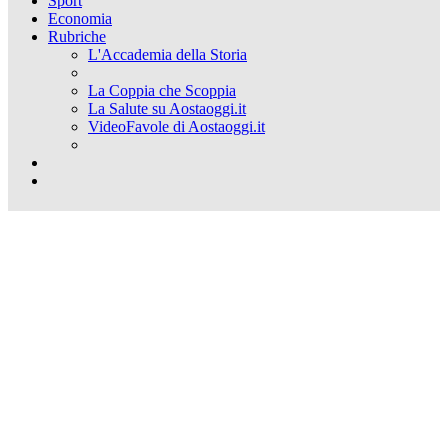
Sport
Economia
Rubriche
L'Accademia della Storia
La Coppia che Scoppia
La Salute su Aostaoggi.it
VideoFavole di Aostaoggi.it