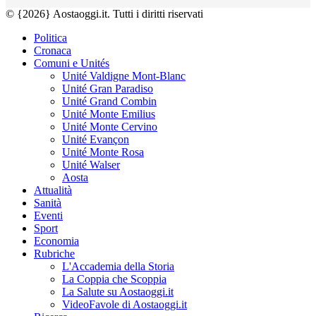
© {2026} Aostaoggi.it. Tutti i diritti riservati
Politica
Cronaca
Comuni e Unités
Unité Valdigne Mont-Blanc
Unité Gran Paradiso
Unité Grand Combin
Unité Monte Emilius
Unité Monte Cervino
Unité Evançon
Unité Monte Rosa
Unité Walser
Aosta
Attualità
Sanità
Eventi
Sport
Economia
Rubriche
L'Accademia della Storia
La Coppia che Scoppia
La Salute su Aostaoggi.it
VideoFavole di Aostaoggi.it