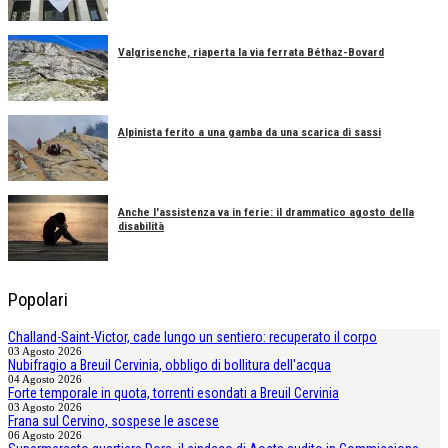
Valgrisenche, riaperta la via ferrata Béthaz-Bovard
Alpinista ferito a una gamba da una scarica di sassi
Anche l'assistenza va in ferie: il drammatico agosto della
disabilità
Popolari
Challand-Saint-Victor, cade lungo un sentiero: recuperato il corpo
03 Agosto 2026
Nubifragio a Breuil Cervinia, obbligo di bollitura dell'acqua
04 Agosto 2026
Forte temporale in quota, torrenti esondati a Breuil Cervinia
03 Agosto 2026
Frana sul Cervino, sospese le ascese
06 Agosto 2026