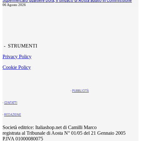
Supermercato quartiere Dora, il sindaco di Aosta audito in Commissione
06 Agosto 2026
- STRUMENTI
Privacy Policy
Cookie Policy
-
PUBBLICITÀ
-
CONTATTI
-
REDAZIONE
Società editrice: Italiashop.net di Camilli Marco
registrata al Tribunale di Aosta N° 01/05 del 21 Gennaio 2005
P.IVA 01000080075