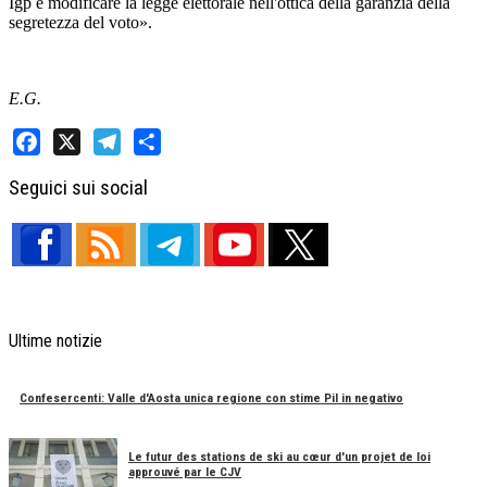
Igp e modificare la legge elettorale nell'ottica della garanzia della
segretezza del voto».
E.G.
Facebook
X
Telegram
Share
Seguici sui social
Ultime notizie
Confesercenti: Valle d'Aosta unica regione con stime Pil in negativo
Le futur des stations de ski au cœur d'un projet de loi
approuvé par le CJV