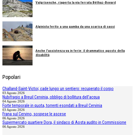
Valgrisenche, riaperta la via ferrata Béthaz-Bovard
Alpinista ferito a una gamba da una scarica di sassi
Anche l'assistenza va in ferie: il drammatico agosto della
disabilità
Popolari
Challand-Saint-Victor, cade lungo un sentiero: recuperato il corpo
03 Agosto 2026
Nubifragio a Breuil Cervinia, obbligo di bollitura dell'acqua
04 Agosto 2026
Forte temporale in quota, torrenti esondati a Breuil Cervinia
03 Agosto 2026
Frana sul Cervino, sospese le ascese
06 Agosto 2026
Supermercato quartiere Dora, il sindaco di Aosta audito in Commissione
06 Agosto 2026